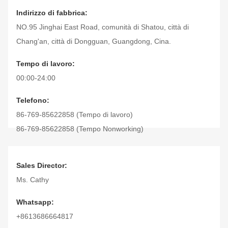
Indirizzo di fabbrica:
NO.95 Jinghai East Road, comunità di Shatou, città di
Chang'an, città di Dongguan, Guangdong, Cina.
Tempo di lavoro:
00:00-24:00
Telefono:
86-769-85622858 (Tempo di lavoro)
86-769-85622858 (Tempo Nonworking)
Fax:
86-769-85622958
Sales Director:
Ms. Cathy
Whatsapp:
+8613686664817