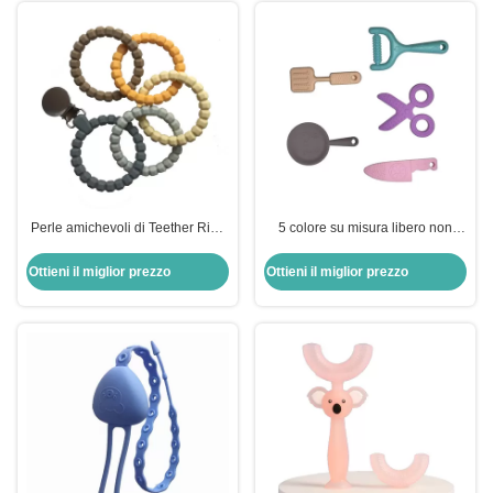
Perle amichevoli di Teether Ring
5 colore su misura libero non
Shape Soft Teething Chew del
tossico del silicone BPA di
bambino del silicone di Eco
Teether del bambino del pezzo
Ottieni il miglior prezzo
Ottieni il miglior prezzo