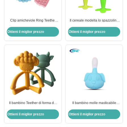
Clip amichevole Ring Teether
Il cereale modella lo spazzolino
della tettarella del commestibile
da denti infantile Teether del
dei prodotti del silicone del
silicone del bambino mettere i
Ottieni il miglior prezzo
Ottieni il miglior prezzo
bambino di Eco
denti unisex di Teether
Il bambino Teether di forma del
Il bambino molle masticabile
fumetto gioca il silicone libero
Teether del silicone spazzola la
Teether del commestibile BPA
forma sveglia BPA di porcellino
Ottieni il miglior prezzo
Ottieni il miglior prezzo
DIY
libera