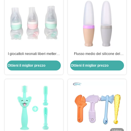
I giocattoli neonati liberi mettere i
Flusso medio del silicone del
denti di BPA per il latte il medium
lattice del ftalato BPA del
della bottiglia scorrono su misura
bambino di Teether del biberon
Ottieni il miglior prezzo
Ottieni il miglior prezzo
libero del cucchiaio