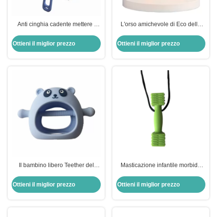
Anti cinghia cadente mettere i
L'orso amichevole di Eco dello
denti Toy Silicone Food Grade
spazzolino da denti di Teether del
Safety del polso del bambino
silicone del bambino di 360
Ottieni il miglior prezzo
Ottieni il miglior prezzo
manuali ha modellato
Il bambino libero Teether del
Masticazione infantile morbida
silicone di BPA gioca Panda
Toy With Thread del commestibile
Shape Food Grade Customized
di Teether del bambino del
Ottieni il miglior prezzo
Ottieni il miglior prezzo
silicone di forma del martello