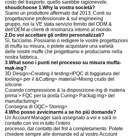
Siamo un produttore affermato dal 2013. Conti su
progettazione professionale & sul engineeing
gruppo, noi la VE stata servizio fornito del ODM &
dell'OEM ai clienti di rinomanza intorno al mondo.
2.Do voi accettare gli ordini personalizzati?
Sì, facciamo. Possiamo o redigere le vostre progettazioni
di muffa su misura, o potete acquistare una varietà
delle nostre muffe che progettiamo e produciamo nella
nostra fabbrica.
3.What sono i punti nel processo su misura muffa-
mak-ing?
3D Design>Creating il testing>IPQC di foggiatura del
tooling> per il &Cutting> material>Mixing crudo del
silicone
Curando compressione & la disposizione-ing di materia
prima > FQC per la posta Curing> Packag-ing> del
manufacturing>
Consegna di OQC> Storing>
4.Who posso avvicinarmi a se ho più domande?
Un Account Manager sarà assegnato a voi e sarà in
contatto con voi in tutto l'intero
processo, dal contatto del frst a completamento. Potete
chiedere sempre alle domande ed al vostro Account
Manager
sia felice di rispondere loro.