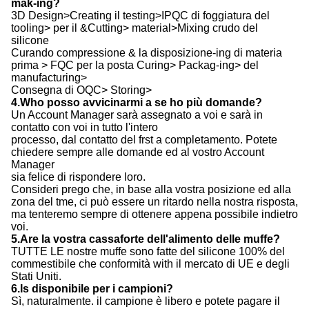
tooling> per il &Cutting> material>Mixing crudo del
silicone
Curando compressione & la disposizione-ing di materia
prima > FQC per la posta Curing> Packag-ing> del
manufacturing>
Consegna di OQC> Storing>
4.Who posso avvicinarmi a se ho più domande?
Un Account Manager sarà assegnato a voi e sarà in
contatto con voi in tutto l'intero
processo, dal contatto del frst a completamento. Potete
chiedere sempre alle domande ed al vostro Account
Manager
sia felice di rispondere loro.
Consideri prego che, in base alla vostra posizione ed alla
zona del tme, ci può essere un ritardo nella nostra risposta,
ma tenteremo sempre di ottenere appena possibile indietro
voi.
5.Are la vostra cassaforte dell'alimento delle muffe?
TUTTE LE nostre muffe sono fatte del silicone 100% del
commestibile che conformità with il mercato di UE e degli
Stati Uniti.
6.Is disponibile per i campioni?
Sì, naturalmente. il campione è libero e potete pagare il
costo del trasporto. quello sarebbe ragionevole.
shoudchoose 1.Why la vostra società?