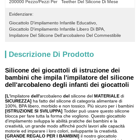
200000 Pezzo/pezzi Per   Teether Del Silicone Di Mese
Evidenziare:
Giocattolo D'impilamento Infantile Educativo
, 
Giocattolo D'impilamento Infantile Libero Di BPA
, 
Impilatore Del Silicone Dell'arcobaleno Del Commestibile
Descrizione Di Prodotto
Silicone dei giocattoli di istruzione dei
bambini che impila l'impilatore del silicone
dell'arcobaleno degli infanti dei giocattoli
[L'
impilatore
dell'
arcobaleno
del
silicone del
MATERIALE
di
SICUREZZA]
ha fatto del silicone di categoria alimentare di
100%, BPA libero, morbido e non tossico. Più sicuro per i bambini
[ISTRUZIONE SI SVILUPPA]
Todder può usare questo silicone
blocca per fare tutta la forma che vogliono. Questo giocattolo
d'impilamento sviluppa le abilità pratiche dei bambini e la
creatività, un grande modo affinchè pochi lavori alle capacità
motorie ed imparare i loro colori, sviluppante la creatività.
[GRANDE REGALO PER I BAMBINI]
il nostro giocattolo