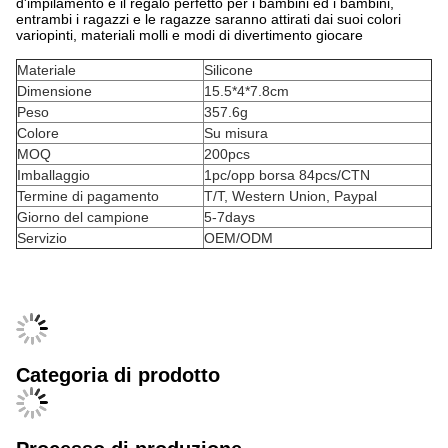
d'impilamento è il regalo perfetto per i bambini ed i bambini,
entrambi i ragazzi e le ragazze saranno attirati dai suoi colori
variopinti, materiali molli e modi di divertimento giocare
Materiale
Silicone
Dimensione
15.5*4*7.8cm
Peso
357.6g
Colore
Su misura
MOQ
200pcs
Imballaggio
1pc/opp borsa 84pcs/CTN
Termine di pagamento
T/T, Western Union, Paypal
Giorno del campione
5-7days
Servizio
OEM/ODM
Categoria di prodotto
Processo di produzione