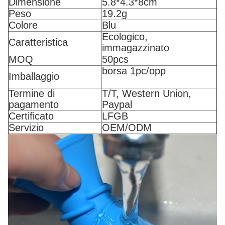
Dimensione
5.8*4.3*8cm
Peso
19.2g
Colore
Blu
Ecologico,
Caratteristica
immagazzinato
MOQ
50pcs
borsa 1pc/opp
Imballaggio
Termine di
T/T, Western Union,
pagamento
Paypal
Certificato
LFGB
Servizio
OEM/ODM