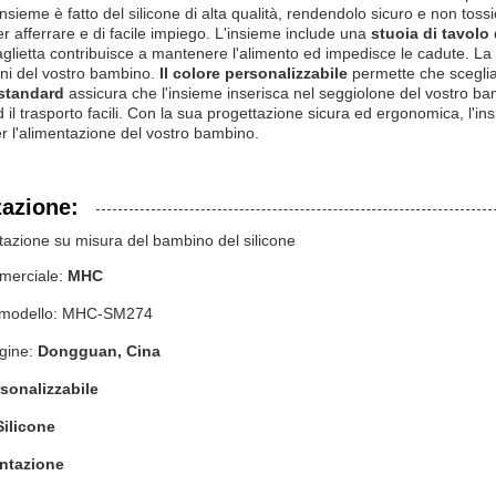
insieme è fatto del silicone di alta qualità, rendendolo sicuro e non toss
 afferrare e di facile impiego. L'insieme include una
stuoia di tavolo
aglietta contribuisce a mantenere l'alimento ed impedisce le cadute. La c
ani del vostro bambino.
Il colore personalizzabile
permette che sceglia
standard
assicura che l'insieme inserisca nel seggiolone del vostro ba
il trasporto facili. Con la sua progettazione sicura ed ergonomica, l'i
er l'alimentazione del vostro bambino.
zazione:
tazione su misura del bambino del silicone
merciale:
MHC
 modello: MHC-SM274
igine:
Dongguan, Cina
sonalizzabile
Silicone
ntazione