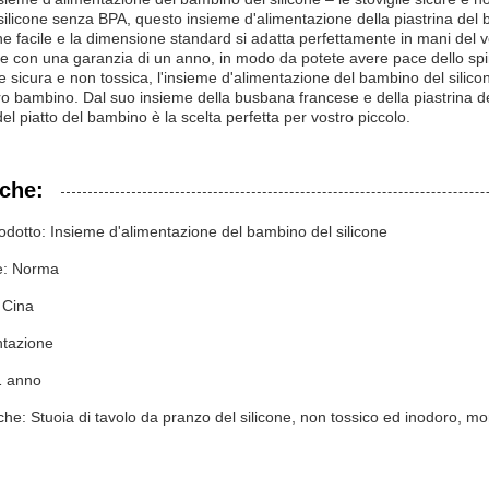
ilicone senza BPA, questo insieme d'alimentazione della piastrina del 
ne facile e la dimensione standard si adatta perfettamente in mani del v
e con una garanzia di un anno, in modo da potete avere pace dello spir
 sicura e non tossica, l'insieme d'alimentazione del bambino del silicone
tro bambino. Dal suo insieme della busbana francese e della piastrina de
el piatto del bambino è la scelta perfetta per vostro piccolo.
iche:
dotto: Insieme d'alimentazione del bambino del silicone
e: Norma
 Cina
ntazione
1 anno
iche: Stuoia di tavolo da pranzo del silicone, non tossico ed inodoro, mo