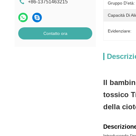
+86-13751463215
Gruppo D'età:
Capacità Di Al
Evidenziare:
Contatto ora
Descrizi
Il bambin
tossico T
della cio
Descrizione
Introducendo l'in