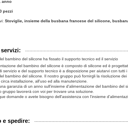
1 anno
0 pezzi
vi:
Stoviglie, insieme della busbana francese del silicone, busban
servizi:
el bambino del silicone ha fissato il supporto tecnico ed il servizio
ntazione del bambino del silicone è composto di silicone ed è progettato 
di servizio e del supporto tecnico è a disposizione per aiutarvi con tut
el bambino del silicone. Il nostro gruppo può fornirgli la risoluzione d
circa installazione, all'uso ed alla manutenzione.
una garanzia di un anno sull'insieme d'alimentazione del bambino del sil
ro gruppo lavorerà con voi per trovare una soluzione.
ue domande o avete bisogno dell'assistenza con l'insieme d'alimentazion
 e spedire: