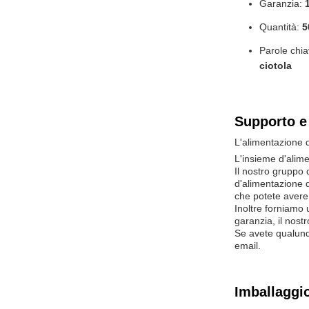
Garanzia:
Quantità:
5
Parole chia
ciotola
Supporto e 
L'alimentazione d
L'insieme d'alime
Il nostro gruppo 
d'alimentazione d
che potete avere 
Inoltre forniamo 
garanzia, il nost
Se avete qualunq
email.
Imballaggio