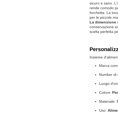
sicuro e sano. L'
rende comodo per
forchetta. La tov
per le piccole m
La dimensione 
conservazione ed 
scelta perfetta p
Personaliz
Insieme d'alimen
Marca com
Number di
Luogo d'or
Colore:
Per
Materiale:
Uso:
Alime