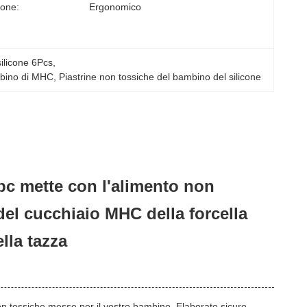
ione:
Ergonomico
silicone 6Pcs
, 
ambino di MHC
, 
Piastrine non tossiche del bambino del silicone
 pc mette con l'alimento non
del cucchiaio MHC della forcella
lla tazza
non tossiche messe per il vostro bambino. Elaborato sicuro