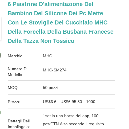
6 Piastrine D'alimentazione Del
Bambino Del Silicone Dei Pc Mette
Con Le Stoviglie Del Cucchiaio MHC
Della Forcella Della Busbana Francese
Della Tazza Non Tossico
Marchio:
MHC
Numero Di
MHC-SM274
Modello:
MOQ:
50 pezzi
Prezzo:
US$6.6—US$6.95 50—1000
1set in una borsa del opp, 100
Dettagli Dell'
pcs/CTN.Also secondo il requisito
Imballaggio: