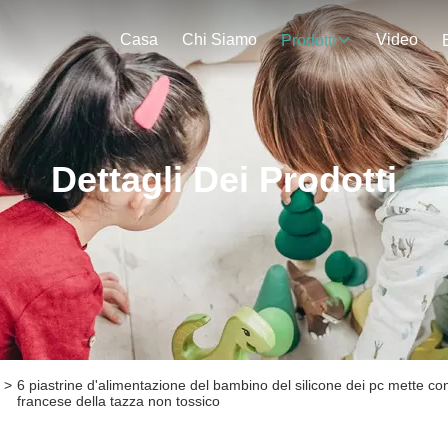
Casa
Chi Siamo
Video
Prodotti
Dettagli Dei Prodotti
>
6 piastrine d'alimentazione del bambino del silicone dei pc mette con
francese della tazza non tossico