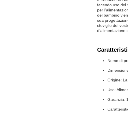
facendo uso del s
per l'alimentazio
del bambino vien
sua progettazione
stoviglie del vos
d'alimentazione d
Caratterist
Nome di pro
Dimension
Origine: La
Uso: Alime
Garanzia: 
Caratterist