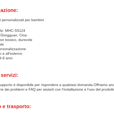
zazione:
ci personalizzati per bambini
llo: MHC-SS124
: Dongguan, Cina
non tossico, durevole
ole
ersonalizzazione
no e all'esterno
 3-8 anni
servizi:
i supporto è disponibile per rispondere a qualsiasi domanda.Offriamo an
ne dei problemi e FAQ per aiutarti con l'installazione e l'uso del prodott
 e trasporto: