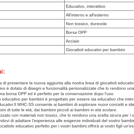
Educativo, interattivo
All'interno e all'esterno
Non tossico, durevole
Borsa OPP
Acciaio
Giocattoli educativi per bambini
i:
 di presentare la nuova aggiunta alla nostra linea di giocattoli educat
tivo è dotato di disegni e funzionalità personalizzate che lo rendono u
una borsa OPP ed è perfetto per la conservazione dopo l'uso.
 educativo per bambini è progettato per essere sia educativo che intera
ducativi.Il MHC-SS consente ai bambini di esplorare nuovi concetti e id
ni di tutte le età, dai bambini piccoli ai bambini in età scolare.
zzato con materiali non tossici, che lo rendono una scelta sicura per i 
ovi di adattare l'esperienza alle esigenze individuali del vostro bambi
cattolo educativo perfetto per i vostri bambini.offrirà ai vostri figli un'