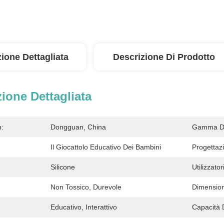
ione Dettagliata
Descrizione Di Prodotto
ione Dettagliata
n:
Dongguan, China
Gamma Di
Il Giocattolo Educativo Dei Bambini
Progettaz
Silicone
Utilizzatori
Non Tossico, Durevole
Dimensio
Educativo, Interattivo
Capacità 