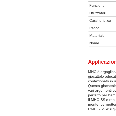
Funzione
Utilizzatori
Caratteristica
Pacco
Materiale
Nome
Applicazion
MHC è orgogliosa
giocattolo educa
confezionato in 
Questo giocattolo
vari argomenti e
perfetto per bambi
Il MHC-SS è reali
mente, permettend
L'MHC-SS e' il gio