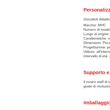
Personaliz
Giocattoli didatti
Marchio: MHC
Numero di mode
Luogo di origine
Caratteristiche: 
Dimensioni: Picc
Progettazione: p
Utilizzo: all'inter
Intervallo di età:
Supporto e 
Il nostro staff d
guide di risoluzio
Imballaggio